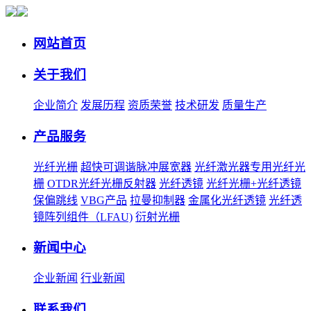
网站首页
关于我们
企业简介
发展历程
资质荣誉
技术研发
质量生产
产品服务
光纤光栅
超快可调谐脉冲展宽器
光纤激光器专用光纤光
栅
OTDR光纤光栅反射器
光纤透镜
光纤光栅+光纤透镜
保偏跳线
VBG产品
拉曼抑制器
金属化光纤透镜
光纤透
镜阵列组件（LFAU)
衍射光栅
新闻中心
企业新闻
行业新闻
联系我们