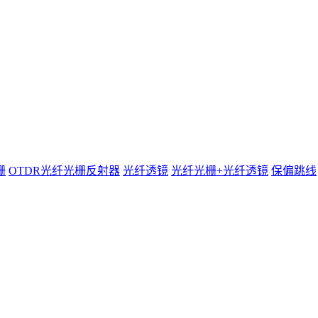
栅
OTDR光纤光栅反射器
光纤透镜
光纤光栅+光纤透镜
保偏跳线