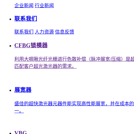
企业新闻
行业新闻
联系我们
联系我们
人力资源
信息反馈
CFBG锁模器
利用大啁啾光纤光栅进行色散补偿（脉冲展宽/压缩）是
匹配客户超光激光器的需求。
展宽器
盛佳的超快激光器元器件能实现高性能展宽，并在成本的
一。
VBG